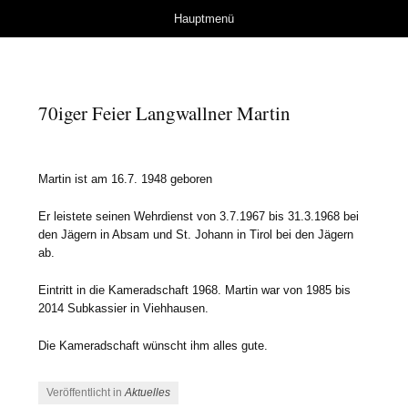
Herzlich Willkommen
Springe zum Inhalt
Hauptmenü
bei der Kameradschaft
Wals
70iger Feier Langwallner Martin
Martin ist am 16.7. 1948 geboren
Er leistete seinen Wehrdienst von 3.7.1967 bis 31.3.1968 bei
den Jägern in Absam und St. Johann in Tirol bei den Jägern
ab.
Eintritt in die Kameradschaft 1968. Martin war von 1985 bis
2014 Subkassier in Viehhausen.
Die Kameradschaft wünscht ihm alles gute.
Veröffentlicht in
Aktuelles