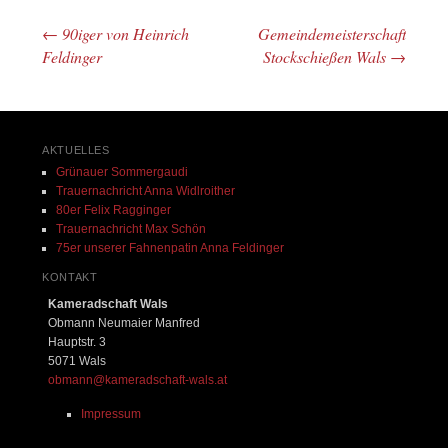
←
90iger von Heinrich
Gemeindemeisterschaft
Beitrags-Navigation
Feldinger
Stockschießen Wals
→
AKTUELLES
Grünauer Sommergaudi
Trauernachricht Anna Widlroither
80er Felix Ragginger
Trauernachricht Max Schön
75er unserer Fahnenpatin Anna Feldinger
KONTAKT
Kameradschaft Wals
Obmann Neumaier Manfred
Hauptstr. 3
5071 Wals
obmann@kameradschaft-wals.at
Impressum