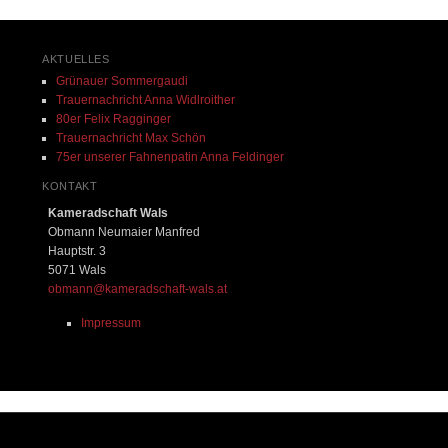
AKTUELLES
Grünauer Sommergaudi
Trauernachricht Anna Widlroither
80er Felix Ragginger
Trauernachricht Max Schön
75er unserer Fahnenpatin Anna Feldinger
KONTAKT
Kameradschaft Wals
Obmann Neumaier Manfred
Hauptstr. 3
5071 Wals
obmann@kameradschaft-wals.at
Impressum