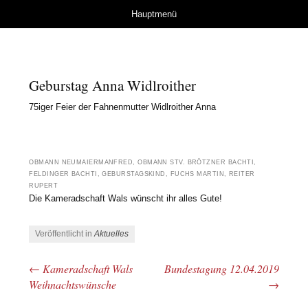
Herzlich Willkommen
Springe zum Inhalt
Hauptmenü
bei der Kameradschaft
Wals
Geburstag Anna Widlroither
75iger Feier der Fahnenmutter Widlroither Anna
OBMANN NEUMAIERMANFRED, OBMANN STV. BRÖTZNER BACHTI,
FELDINGER BACHTI, GEBURSTAGSKIND, FUCHS MARTIN, REITER
RUPERT
Die Kameradschaft Wals wünscht ihr alles Gute!
Veröffentlicht in
Aktuelles
←
Kameradschaft Wals
Bundestagung 12.04.2019
Beitrags-Navigation
Weihnachtswünsche
→