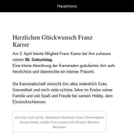
Herzlich Willkommen
Springe zum Inhalt
Hauptmenü
bei der Kameradschaft
Wals
Herzlichen Glückwunsch Franz
Karrer
Am 2. April feierte Mitglied Franz Karrer bei ihm zuhause
seinen
80. Geburtstag
.
Eine kleine Abordnung der Kameraden gratulierten ihm aufs
herzlichste und überreichte ein kleines Präsent.
Die Kameradschaft wünscht ihm alles erdenklich Gute,
Gesundheit und noch viele schöne Jahre im Kreise seiner
Familie und viel Spaß und Freude bei seinem Hobby, dem
Eisstockschiessen.
von links nach rechts: Subkassier Bernhard Haym, Ehrenmitglied
Georg Hafner, Jublilar Franz Karrer und Obmann Manfred
Neumaier