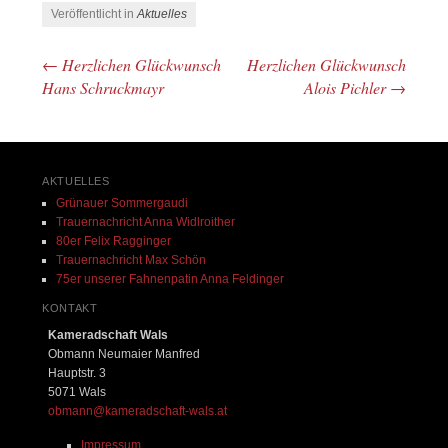
Veröffentlicht in
Aktuelles
←
Herzlichen Glückwunsch
Herzlichen Glückwunsch
Beitrags-Navigation
Hans Schruckmayr
Alois Pichler
→
AKTUELLES
Grünauer Sommergaudi
Trauernachricht Anna Widlroither
80er Felix Ragginger
Trauernachricht Max Schön
75er unserer Fahnenpatin Anna Feldinger
KONTAKT
Kameradschaft Wals
Obmann Neumaier Manfred
Hauptstr. 3
5071 Wals
obmann@kameradschaft-wals.at
Impressum