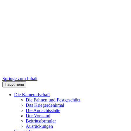
Herzlich Willkommen bei der
Kameradschaft Wals
Springe zum Inhalt
Hauptmenü
Die Kameradschaft
Die Fahnen und Festgeschütz
Das Kriegerdenkmal
Die Andachtsstätte
Der Vorstand
Beitrittsformular
Ausrückungen