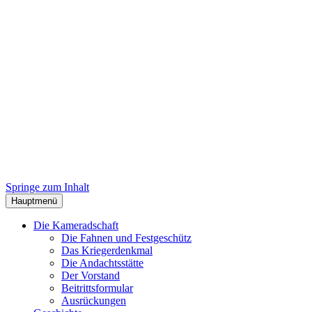
Herzlich Willkommen bei der
Kameradschaft Wals
Springe zum Inhalt
Hauptmenü
Die Kameradschaft
Die Fahnen und Festgeschütz
Das Kriegerdenkmal
Die Andachtsstätte
Der Vorstand
Beitrittsformular
Ausrückungen