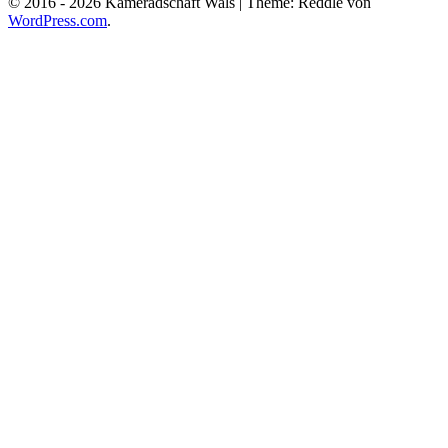
© 2016 -
2026 Kameradschaft Wals
|
Theme: Reddle von
WordPress.com
.