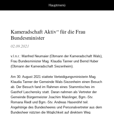
Herzlich Willkommen
Springe zum Inhalt
Hauptmenü
bei der Kameradschaft
Wals
Kameradschaft Aktiv“ für die Frau
Bundesminister
02.09.2021
v.l.n.r.: Manfred Neumaier (Obmann der Kameradschaft Wals),
Frau Bundesminister Mag. Klaudia Tanner und Bernd Huber
(Obmann der Kameradschaft Siezenheim).
Am 30. August 2021 stattete Verteidigungsministerin Mag.
Klaudia Tanner der Gemeinde Wals-Siezenheim einen Besuch
ab. Der Besuch fand im Rahmen eines Stammtisches im
Gasthof Laschensky statt. Daran nahmen als Vertreter der
Gemeinde Bürgermeister Joachim Maislinger, Bgm.-Stv.
Romana Riedl und Bgm.-Stv. Andreas Hasenöhrl teil.
Angehörige des Bundesheeres und Personalvertreter aus dem
Bundesheer nützten die Möglichkeit auf direktem Weg