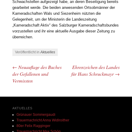
Schwachstellen aufgezeigt habe, an deren Beseitigung bereits
gearbeitet werde. Die beiden anwesenden Ortsobmänner der
Kameradschaften Wals und Siezenheim nützten die
Gelegenheit, um der Ministerin die Landeszeitung
„Kameradschaft Aktiv“ des Salzburger Kameradschaftsbundes
vorzustellen und ihr eine aktuelle Ausgabe dieser Zeitung zu
überreichen.
Veröffentlicht in
Aktuelles
←
Neuauflage des Buches
Ehrenzeichen des Landes
Beitrags-Navigation
der Gefallenen und
für Hans Schruckmayr
→
Vermissten
AKTUELLES
Grünauer Sommergaudi
Trauernachricht Anna Widlroither
80er Felix Ragginger
Trauernachricht Max Schön