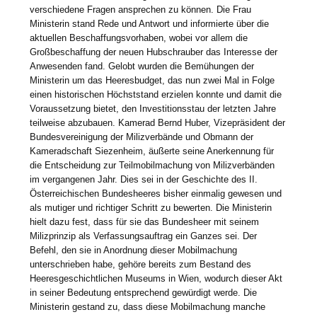
verschiedene Fragen ansprechen zu können. Die Frau
Ministerin stand Rede und Antwort und informierte über die
aktuellen Beschaffungsvorhaben, wobei vor allem die
Großbeschaffung der neuen Hubschrauber das Interesse der
Anwesenden fand. Gelobt wurden die Bemühungen der
Ministerin um das Heeresbudget, das nun zwei Mal in Folge
einen historischen Höchststand erzielen konnte und damit die
Voraussetzung bietet, den Investitionsstau der letzten Jahre
teilweise abzubauen. Kamerad Bernd Huber, Vizepräsident der
Bundesvereinigung der Milizverbände und Obmann der
Kameradschaft Siezenheim, äußerte seine Anerkennung für
die Entscheidung zur Teilmobilmachung von Milizverbänden
im vergangenen Jahr. Dies sei in der Geschichte des II.
Österreichischen Bundesheeres bisher einmalig gewesen und
als mutiger und richtiger Schritt zu bewerten. Die Ministerin
hielt dazu fest, dass für sie das Bundesheer mit seinem
Milizprinzip als Verfassungsauftrag ein Ganzes sei. Der
Befehl, den sie in Anordnung dieser Mobilmachung
unterschrieben habe, gehöre bereits zum Bestand des
Heeresgeschichtlichen Museums in Wien, wodurch dieser Akt
in seiner Bedeutung entsprechend gewürdigt werde. Die
Ministerin gestand zu, dass diese Mobilmachung manche