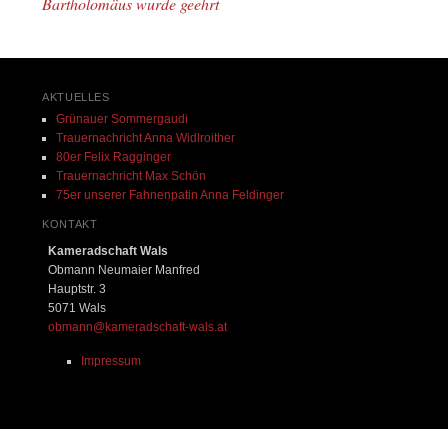
Bartholomäus wurde geehrt
AKTUELLES
Grünauer Sommergaudi
Trauernachricht Anna Widlroither
80er Felix Ragginger
Trauernachricht Max Schön
75er unserer Fahnenpatin Anna Feldinger
KONTAKT
Kameradschaft Wals
Obmann Neumaier Manfred
Hauptstr. 3
5071 Wals
obmann@kameradschaft-wals.at
Impressum