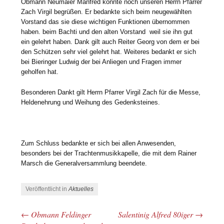
Obmann Neumaier Manfred konnte noch unseren Herrn Pfarrer
Zach Virgil begrüßen. Er bedankte sich beim neugewählten
Vorstand das sie diese wichtigen Funktionen übernommen
haben. beim Bachti und den alten Vorstand weil sie ihn gut
ein gelehrt haben. Dank gilt auch Reiter Georg von dem er bei
den Schützen sehr viel gelehrt hat. Weiteres bedankt er sich
bei Bieringer Ludwig der bei Anliegen und Fragen immer
geholfen hat.
Besonderen Dankt gilt Herrn Pfarrer Virgil Zach für die Messe,
Heldenehrung und Weihung des Gedenksteines.
Zum Schluss bedankte er sich bei allen Anwesenden,
besonders bei der Trachtenmusikkapelle, die mit dem Rainer
Marsch die Generalversammlung beendete.
Veröffentlicht in
Aktuelles
←
Obmann Feldinger
Salentinig Alfred 80iger
→
Beitrags-Navigation