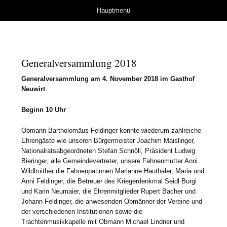
Herzlich Willkommen
Springe zum Inhalt
Hauptmenü
bei der Kameradschaft
Wals
Generalversammlung 2018
Generalversammlung am 4. November 2018 im Gasthof
Neuwirt
Beginn 10 Uhr
Obmann Bartholomäus Feldinger konnte wiederum zahlreiche
Ehrengäste wie unseren Bürgermeister Joachim Maislinger,
Nationalratsabgeordneten Stefan Schnöll, Präsident Ludwig
Bieringer, alle Gemeindevertreter, unsere Fahnenmutter Anni
Wildlroither die Fahnenpatinnen Marianne Hauthaler, Maria und
Anni Feldinger, die Betreuer des Kriegerdenkmal Seidl Burgi
und Karin Neumaier, die Ehrenmitglieder Rupert Bacher und
Johann Feldinger, die anwesenden Obmänner der Vereine und
der verschiedenen Institutionen sowie die
Trachtenmusikkapelle mit Obmann Michael Lindner und