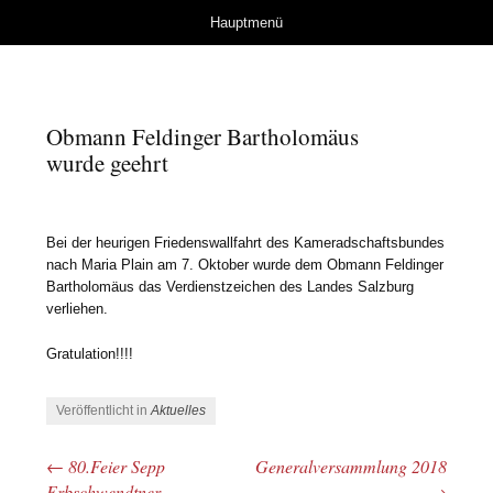
Herzlich Willkommen
Springe zum Inhalt
Hauptmenü
bei der Kameradschaft
Wals
Obmann Feldinger Bartholomäus
wurde geehrt
Bei der heurigen Friedenswallfahrt des Kameradschaftsbundes
nach Maria Plain am 7. Oktober wurde dem Obmann Feldinger
Bartholomäus das Verdienstzeichen des Landes Salzburg
verliehen.
Gratulation!!!!
Veröffentlicht in
Aktuelles
←
80.Feier Sepp
Generalversammlung 2018
Beitrags-Navigation
Erbschwendtner
→