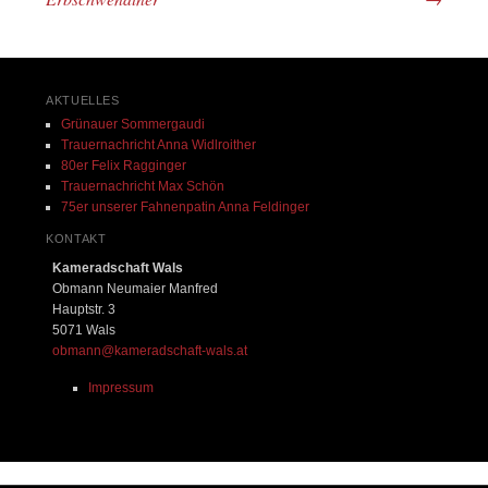
AKTUELLES
Grünauer Sommergaudi
Trauernachricht Anna Widlroither
80er Felix Ragginger
Trauernachricht Max Schön
75er unserer Fahnenpatin Anna Feldinger
KONTAKT
Kameradschaft Wals
Obmann Neumaier Manfred
Hauptstr. 3
5071 Wals
obmann@kameradschaft-wals.at
Impressum